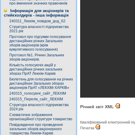
про вчинення значних правочинів
Інформація для акціонерів та
стейкхолдерів - інша інформація
240311_Лекхім_повідом_дод_62
Структура власності підприємства
2021 рік
Протокол про підсумки голосування
дистанційних річних Загальних
зборів акціонерів (крім
кумулятивного голосування)
Протокол №1. Річних Загальних
зборів акціонерів.
Кількість голосуючіх акцій у
дистанційних річних загальних
зборах ПрАТ Лекхім-Харків
Бюлетень для голосування на річних
дистанційних Загальних зборах
акціонерів ПрАТ «ЛЕКХІМ-ХАРКІВ»
240315_голосуючі_сайт_ЛЕКХІМ
240315_Перелік_сайт_ЛЕКХІМ
Структура власності підприємства
Річний звіт XML
2024 рік
Схематичне зображення
організаційної структури товариство
Кваліфікований електронний п
Повідомдення про проведення
Печатка
загальних зборів акціонерного
товариства Лекхім-Харків