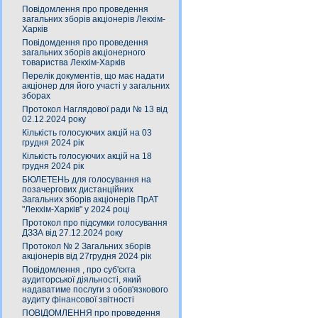
Повідомлення про проведення
загальних зборів акціонерів Лекхім-
Харків
Повідомдення про проведення
загальних зборів акціонерного
товариства Лекхім-Харків
Перелік документів, що має надати
акціонер для його участі у загальних
зборах
Протокол Наглядової ради № 13 від
02.12.2024 року
Кількість голосуючих акцій на 03
грудня 2024 рік
Кількість голосуючих акцій на 18
грудня 2024 рік
БЮЛЕТЕНЬ для голосування на
позачергових дистанційних
Загальних зборів акціонерів ПрАТ
"Лекхім-Харків" у 2024 році
Протокол про підсумки голосування
ДЗЗА від 27.12.2024 року
Протокол № 2 Загальних зборів
акціонерів від 27грудня 2024 рік
Повідомлення , про суб'єкта
аудиторської діяльності, який
надаватиме послуги з обов'язкового
аудиту фінансової звітності
ПОВІДОМЛЕННЯ про проведення