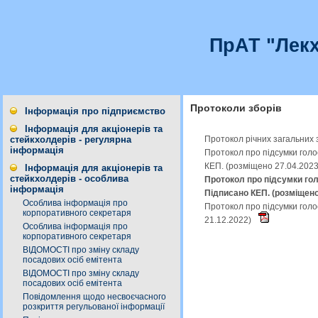
ПрАТ "Лекх
Протоколи зборів
Інформація про підприємство
Інформація для акціонерів та
Протокол річних загальних 
стейкхолдерів - регулярна
інформація
Протокол про підсумки гол
КЕП. (розміщено 27.04.202
Інформація для акціонерів та
стейкхолдерів - особлива
Протокол про підсумки го
інформація
Підписано КЕП. (розміщено
Особлива інформація про
Протокол про підсумки гол
корпоративного секретаря
21.12.2022)
Особлива інформація про
корпоративного секретаря
ВІДОМОСТІ про зміну складу
посадових осіб емітента
ВІДОМОСТІ про зміну складу
посадових осіб емітента
Повідомлення щодо несвоєчасного
розкриття регульованої інформації