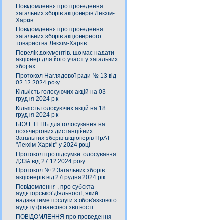
Повідомлення про проведення
загальних зборів акціонерів Лекхім-
Харків
Повідомдення про проведення
загальних зборів акціонерного
товариства Лекхім-Харків
Перелік документів, що має надати
акціонер для його участі у загальних
зборах
Протокол Наглядової ради № 13 від
02.12.2024 року
Кількість голосуючих акцій на 03
грудня 2024 рік
Кількість голосуючих акцій на 18
грудня 2024 рік
БЮЛЕТЕНЬ для голосування на
позачергових дистанційних
Загальних зборів акціонерів ПрАТ
"Лекхім-Харків" у 2024 році
Протокол про підсумки голосування
ДЗЗА від 27.12.2024 року
Протокол № 2 Загальних зборів
акціонерів від 27грудня 2024 рік
Повідомлення , про суб'єкта
аудиторської діяльності, який
надаватиме послуги з обов'язкового
аудиту фінансової звітності
ПОВІДОМЛЕННЯ про проведення