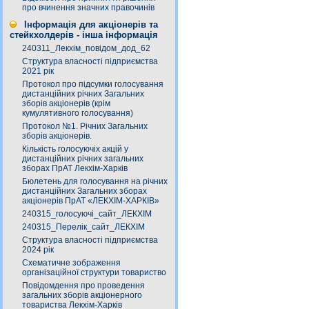
про вчинення значних правочинів
Інформація для акціонерів та
стейкхолдерів - інша інформація
240311_Лекхім_повідом_дод_62
Структура власності підприємства
2021 рік
Протокол про підсумки голосування
дистанційних річних Загальних
зборів акціонерів (крім
кумулятивного голосування)
Протокол №1. Річних Загальних
зборів акціонерів.
Кількість голосуючіх акцій у
дистанційних річних загальних
зборах ПрАТ Лекхім-Харків
Бюлетень для голосування на річних
дистанційних Загальних зборах
акціонерів ПрАТ «ЛЕКХІМ-ХАРКІВ»
240315_голосуючі_сайт_ЛЕКХІМ
240315_Перелік_сайт_ЛЕКХІМ
Структура власності підприємства
2024 рік
Схематичне зображення
організаційної структури товариство
Повідомдення про проведення
загальних зборів акціонерного
товариства Лекхім-Харків