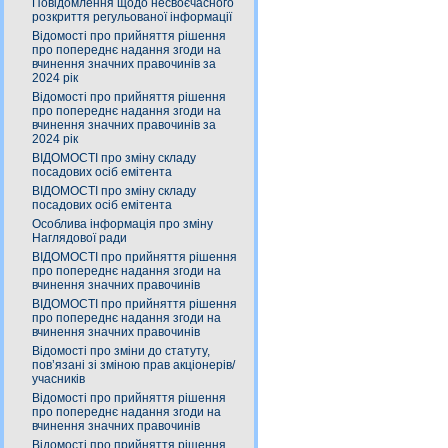
Повідомлення щодо несвоєчасного
розкриття регульованої інформації
Відомості про прийняття рішення
про попереднє надання згоди на
вчинення значних правочинів за
2024 рік
Відомості про прийняття рішення
про попереднє надання згоди на
вчинення значних правочинів за
2024 рік
ВІДОМОСТІ про зміну складу
посадових осіб емітента
ВІДОМОСТІ про зміну складу
посадових осіб емітента
Особлива інформація про зміну
Наглядової ради
ВІДОМОСТІ про прийняття рішення
про попереднє надання згоди на
вчинення значних правочинів
ВІДОМОСТІ про прийняття рішення
про попереднє надання згоди на
вчинення значних правочинів
Відомості про зміни до статуту,
пов’язані зі зміною прав акціонерів/
учасників
Відомості про прийняття рішення
про попереднє надання згоди на
вчинення значних правочинів
Відомості про прийняття рішення