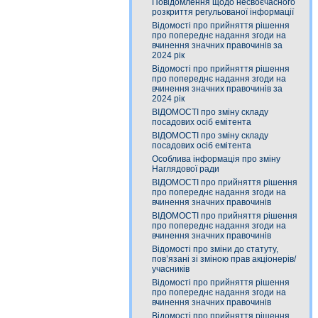
Повідомлення щодо несвоєчасного
розкриття регульованої інформації
Відомості про прийняття рішення
про попереднє надання згоди на
вчинення значних правочинів за
2024 рік
Відомості про прийняття рішення
про попереднє надання згоди на
вчинення значних правочинів за
2024 рік
ВІДОМОСТІ про зміну складу
посадових осіб емітента
ВІДОМОСТІ про зміну складу
посадових осіб емітента
Особлива інформація про зміну
Наглядової ради
ВІДОМОСТІ про прийняття рішення
про попереднє надання згоди на
вчинення значних правочинів
ВІДОМОСТІ про прийняття рішення
про попереднє надання згоди на
вчинення значних правочинів
Відомості про зміни до статуту,
пов’язані зі зміною прав акціонерів/
учасників
Відомості про прийняття рішення
про попереднє надання згоди на
вчинення значних правочинів
Відомості про прийняття рішення