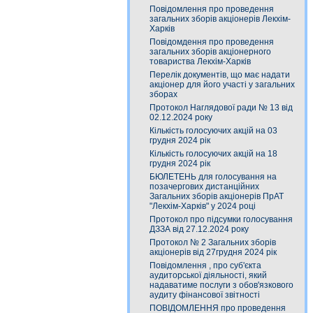
Повідомлення про проведення
загальних зборів акціонерів Лекхім-
Харків
Повідомдення про проведення
загальних зборів акціонерного
товариства Лекхім-Харків
Перелік документів, що має надати
акціонер для його участі у загальних
зборах
Протокол Наглядової ради № 13 від
02.12.2024 року
Кількість голосуючих акцій на 03
грудня 2024 рік
Кількість голосуючих акцій на 18
грудня 2024 рік
БЮЛЕТЕНЬ для голосування на
позачергових дистанційних
Загальних зборів акціонерів ПрАТ
"Лекхім-Харків" у 2024 році
Протокол про підсумки голосування
ДЗЗА від 27.12.2024 року
Протокол № 2 Загальних зборів
акціонерів від 27грудня 2024 рік
Повідомлення , про суб'єкта
аудиторської діяльності, який
надаватиме послуги з обов'язкового
аудиту фінансової звітності
ПОВІДОМЛЕННЯ про проведення