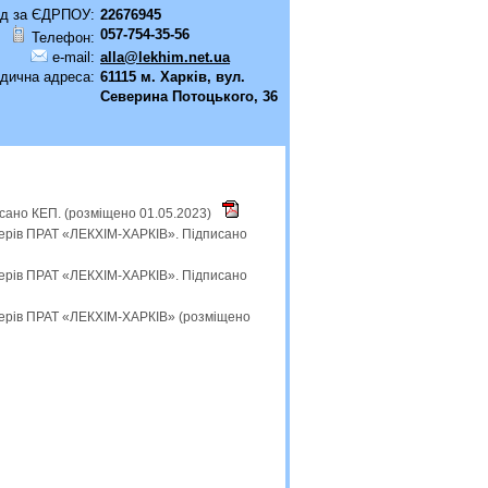
д за ЄДРПОУ:
22676945
057-754-35-56
Телефон:
e-mail:
alla@lekhim.net.ua
дична адреса:
61115 м. Харків, вул.
Северина Потоцького, 36
исано КЕП. (розміщено 01.05.2023)
нерів ПРАТ «ЛЕКХІМ-ХАРКІВ». Підписано
нерів ПРАТ «ЛЕКХІМ-ХАРКІВ». Підписано
онерів ПРАТ «ЛЕКХІМ-ХАРКІВ» (розміщено