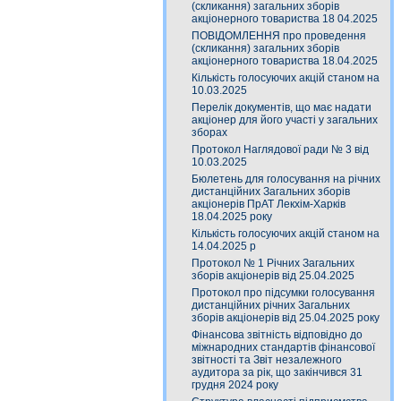
(скликання) загальних зборів
акціонерного товариства 18 04.2025
ПОВІДОМЛЕННЯ про проведення
(скликання) загальних зборів
акціонерного товариства 18.04.2025
Кількість голосуючих акцій станом на
10.03.2025
Перелік документів, що має надати
акціонер для його участі у загальних
зборах
Протокол Наглядової ради № 3 від
10.03.2025
Бюлетень для голосування на річних
дистанційних Загальних зборів
акціонерів ПрАТ Лекхім-Харків
18.04.2025 року
Кількість голосуючих акцій станом на
14.04.2025 р
Протокол № 1 Річних Загальних
зборів акціонерів від 25.04.2025
Протокол про підсумки голосування
дистанційних річних Загальних
зборів акціонерів від 25.04.2025 року
Фінансова звітність відповідно до
міжнародних стандартів фінансової
звітності та Звіт незалежного
аудитора за рік, що закінчився 31
грудня 2024 року