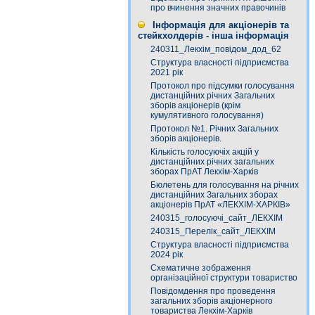
про вчинення значних правочинів
Інформація для акціонерів та
стейкхолдерів - інша інформація
240311_Лекхім_повідом_дод_62
Структура власності підприємства
2021 рік
Протокол про підсумки голосування
дистанційних річних Загальних
зборів акціонерів (крім
кумулятивного голосування)
Протокол №1. Річних Загальних
зборів акціонерів.
Кількість голосуючіх акцій у
дистанційних річних загальних
зборах ПрАТ Лекхім-Харків
Бюлетень для голосування на річних
дистанційних Загальних зборах
акціонерів ПрАТ «ЛЕКХІМ-ХАРКІВ»
240315_голосуючі_сайт_ЛЕКХІМ
240315_Перелік_сайт_ЛЕКХІМ
Структура власності підприємства
2024 рік
Схематичне зображення
організаційної структури товариство
Повідомдення про проведення
загальних зборів акціонерного
товариства Лекхім-Харків