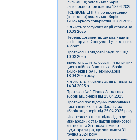
(скликання) загальних зборів
акціонерного товариства 18 04.2025
ПОВІДОМЛЕННЯ про проведення
(скликання) загальних зборів
акціонерного товариства 18.04.2025
Кількість голосуючих акцій станом на
10.03.2025
Перелік документів, що має надати
акціонер для його участі у загальних
зборах
Протокол Наглядової ради № 3 від
10.03.2025
Бюлетень для голосування на річних
дистанційних Загальних зборів
акціонерів ПрАТ Лекхім-Харків
18.04.2025 року
Кількість голосуючих акцій станом на
14.04.2025 р
Протокол № 1 Річних Загальних
зборів акціонерів від 25.04.2025
Протокол про підсумки голосування
дистанційних річних Загальних
зборів акціонерів від 25.04.2025 року
Фінансова звітність відповідно до
міжнародних стандартів фінансової
звітності та Звіт незалежного
аудитора за рік, що закінчився 31
грудня 2024 року