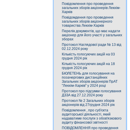
Повідомлення про проведення
загальних зборів акціонерів Лекхім-
Харків
Повідомдення про проведення
загальних зборів акціонерного
товариства Лекхім-Харків
Перелік документів, що має надати
акціонер для його участі у загальних
зборах
Протокол Наглядової ради № 13 від
02.12.2024 року
Кількість голосуючих акцій на 03
грудня 2024 рік
Кількість голосуючих акцій на 18
грудня 2024 рік
БЮЛЕТЕНЬ для голосування на
позачергових дистанційних
Загальних зборів акціонерів ПрАТ
"Лекхім-Харків" у 2024 році
Протокол про підсумки голосування
ДЗЗА від 27.12.2024 року
Протокол № 2 Загальних зборів
акціонерів від 27грудня 2024 рік
Повідомлення , про суб'єкта
аудиторської діяльності, який
надаватиме послуги з обов'язкового
аудиту фінансової звітності
ПОВІДОМЛЕННЯ про проведення