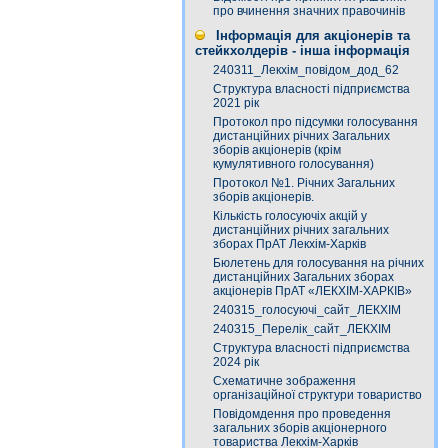
про вчинення значних правочинів
Інформація для акціонерів та
стейкхолдерів - інша інформація
240311_Лекхім_повідом_дод_62
Структура власності підприємства
2021 рік
Протокол про підсумки голосування
дистанційних річних Загальних
зборів акціонерів (крім
кумулятивного голосування)
Протокол №1. Річних Загальних
зборів акціонерів.
Кількість голосуючіх акцій у
дистанційних річних загальних
зборах ПрАТ Лекхім-Харків
Бюлетень для голосування на річних
дистанційних Загальних зборах
акціонерів ПрАТ «ЛЕКХІМ-ХАРКІВ»
240315_голосуючі_сайт_ЛЕКХІМ
240315_Перелік_сайт_ЛЕКХІМ
Структура власності підприємства
2024 рік
Схематичне зображення
організаційної структури товариство
Повідомдення про проведення
загальних зборів акціонерного
товариства Лекхім-Харків