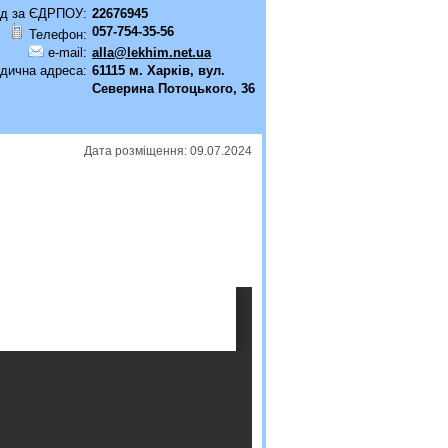
д за ЄДРПОУ:
22676945
057-754-35-56
Телефон:
e-mail:
alla@lekhim.net.ua
дична адреса:
61115 м. Харків, вул.
Северина Потоцького, 36
Дата розміщення: 09.07.2024