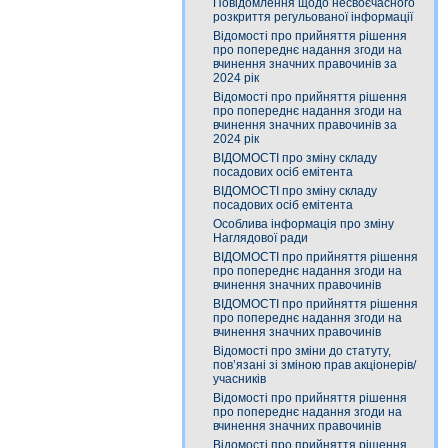
Повідомлення щодо несвоєчасного
розкриття регульованої інформації
Відомості про прийняття рішення
про попереднє надання згоди на
вчинення значних правочинів за
2024 рік
Відомості про прийняття рішення
про попереднє надання згоди на
вчинення значних правочинів за
2024 рік
ВІДОМОСТІ про зміну складу
посадових осіб емітента
ВІДОМОСТІ про зміну складу
посадових осіб емітента
Особлива інформація про зміну
Наглядової ради
ВІДОМОСТІ про прийняття рішення
про попереднє надання згоди на
вчинення значних правочинів
ВІДОМОСТІ про прийняття рішення
про попереднє надання згоди на
вчинення значних правочинів
Відомості про зміни до статуту,
пов’язані зі зміною прав акціонерів/
учасників
Відомості про прийняття рішення
про попереднє надання згоди на
вчинення значних правочинів
Відомості про прийняття рішення