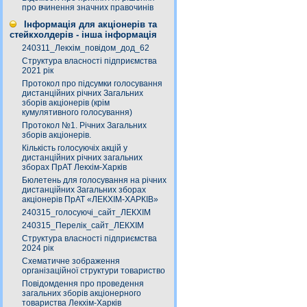
про вчинення значних правочинів
Інформація для акціонерів та
стейкхолдерів - інша інформація
240311_Лекхім_повідом_дод_62
Структура власності підприємства
2021 рік
Протокол про підсумки голосування
дистанційних річних Загальних
зборів акціонерів (крім
кумулятивного голосування)
Протокол №1. Річних Загальних
зборів акціонерів.
Кількість голосуючіх акцій у
дистанційних річних загальних
зборах ПрАТ Лекхім-Харків
Бюлетень для голосування на річних
дистанційних Загальних зборах
акціонерів ПрАТ «ЛЕКХІМ-ХАРКІВ»
240315_голосуючі_сайт_ЛЕКХІМ
240315_Перелік_сайт_ЛЕКХІМ
Структура власності підприємства
2024 рік
Схематичне зображення
організаційної структури товариство
Повідомдення про проведення
загальних зборів акціонерного
товариства Лекхім-Харків