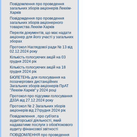
Повідомлення про проведення
загальних зборів акціонерів Лекхім-
Харків
Повідомдення про проведення
загальних зборів акціонерного
товариства Лекхім-Харків
Перелік документів, що має надати
акціонер для його участі у загальних
зборах
Протокол Наглядової ради № 13 від
02.12.2024 року
Кількість голосуючих акцій на 03
грудня 2024 рік
Кількість голосуючих акцій на 18
грудня 2024 рік
БЮЛЕТЕНЬ для голосування на
позачергових дистанційних
Загальних зборів акціонерів ПрАТ
"Лекхім-Харків" у 2024 році
Протокол про підсумки голосування
ДЗЗА від 27.12.2024 року
Протокол № 2 Загальних зборів
акціонерів від 27грудня 2024 рік
Повідомлення , про суб'єкта
аудиторської діяльності, який
надаватиме послуги з обов'язкового
аудиту фінансової звітності
ПОВІДОМЛЕННЯ про проведення