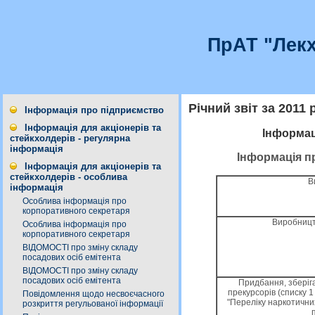
ПрАТ "Лекх
Річний звіт за 2011 р
Інформація про підприємство
Інформація для акціонерів та
Інформац
стейкхолдерів - регулярна
інформація
Інформація пр
Інформація для акціонерів та
стейкхолдерів - особлива
В
інформація
Особлива інформація про
корпоративного секретаря
Виробницт
Особлива інформація про
корпоративного секретаря
ВІДОМОСТІ про зміну складу
посадових осіб емітента
ВІДОМОСТІ про зміну складу
посадових осіб емітента
Придбання, зберiг
прекурсорiв (списку 1 
Повідомлення щодо несвоєчасного
"Перелiку наркотични
розкриття регульованої інформації