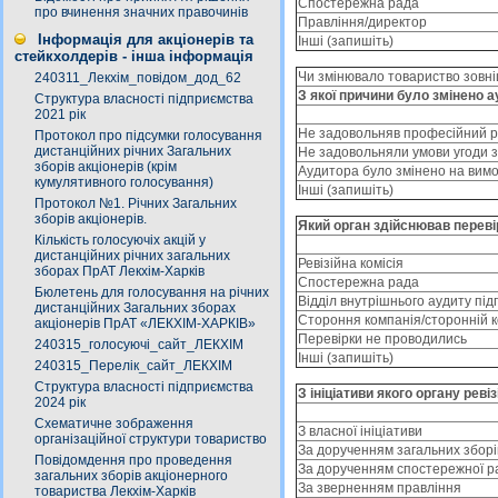
Спостережна рада
про вчинення значних правочинів
Правління/директор
Інформація для акціонерів та
Іншi (запишіть)
стейкхолдерів - інша інформація
Чи змінювало товариство зовні
240311_Лекхім_повідом_дод_62
З якої причини було змінено 
Структура власності підприємства
2021 рік
Не задовольняв професійний р
Протокол про підсумки голосування
дистанційних річних Загальних
Не задовольняли умови угоди 
зборів акціонерів (крім
Аудитора було змінено на вимо
кумулятивного голосування)
Іншi (запишіть)
Протокол №1. Річних Загальних
зборів акціонерів.
Який орган здійснював переві
Кількість голосуючіх акцій у
дистанційних річних загальних
Ревізійна комісія
зборах ПрАТ Лекхім-Харків
Спостережна рада
Бюлетень для голосування на річних
Відділ внутрішнього аудиту пі
дистанційних Загальних зборах
Стороння компанія/сторонній 
акціонерів ПрАТ «ЛЕКХІМ-ХАРКІВ»
Перевірки не проводились
240315_голосуючі_сайт_ЛЕКХІМ
Іншi (запишіть)
240315_Перелік_сайт_ЛЕКХІМ
Структура власності підприємства
З ініціативи якого органу рев
2024 рік
Схематичне зображення
З власної ініціативи
організаційної структури товариство
За дорученням загальних зборі
Повідомдення про проведення
За дорученням спостережної р
загальних зборів акціонерного
За зверненням правління
товариства Лекхім-Харків