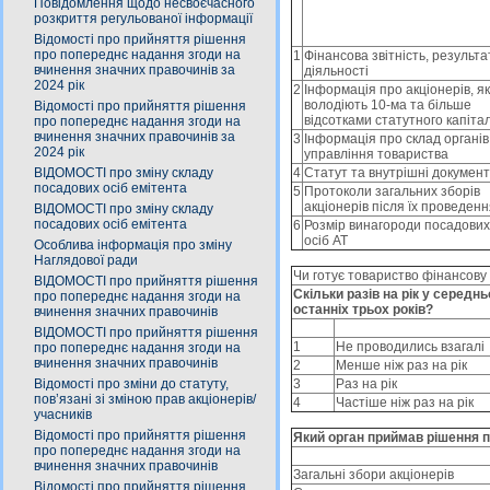
Повідомлення щодо несвоєчасного
розкриття регульованої інформації
Відомості про прийняття рішення
про попереднє надання згоди на
1
Фінансова звітність, результа
вчинення значних правочинів за
діяльності
2024 рік
2
Інформація про акціонерів, як
володіють 10-ма та більше
Відомості про прийняття рішення
відсотками статутного капіта
про попереднє надання згоди на
вчинення значних правочинів за
3
Інформація про склад органів
2024 рік
управління товариства
ВІДОМОСТІ про зміну складу
4
Статут та внутрішні докумен
посадових осіб емітента
5
Протоколи загальних зборів
акціонерів після їх проведен
ВІДОМОСТІ про зміну складу
посадових осіб емітента
6
Розмір винагороди посадових
осіб АТ
Особлива інформація про зміну
Наглядової ради
Чи готує товариство фінансову 
ВІДОМОСТІ про прийняття рішення
Скільки разів на рік у серед
про попереднє надання згоди на
останніх трьох років?
вчинення значних правочинів
ВІДОМОСТІ про прийняття рішення
1
Не проводились взагалі
про попереднє надання згоди на
вчинення значних правочинів
2
Менше ніж раз на рік
Відомості про зміни до статуту,
3
Раз на рік
пов’язані зі зміною прав акціонерів/
4
Частіше ніж раз на рік
учасників
Відомості про прийняття рішення
Який орган приймав рішення 
про попереднє надання згоди на
вчинення значних правочинів
Загальні збори акціонерів
Відомості про прийняття рішення