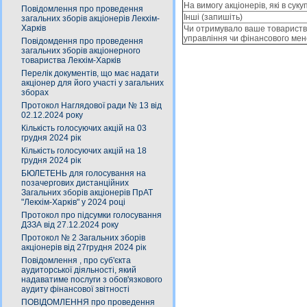
На вимогу акціонерів, які в сук
Повідомлення про проведення
Іншi (запишіть)
загальних зборів акціонерів Лекхім-
Харків
Чи отримувало ваше товариство
управління чи фінансового ме
Повідомдення про проведення
загальних зборів акціонерного
товариства Лекхім-Харків
Перелік документів, що має надати
акціонер для його участі у загальних
зборах
Протокол Наглядової ради № 13 від
02.12.2024 року
Кількість голосуючих акцій на 03
грудня 2024 рік
Кількість голосуючих акцій на 18
грудня 2024 рік
БЮЛЕТЕНЬ для голосування на
позачергових дистанційних
Загальних зборів акціонерів ПрАТ
"Лекхім-Харків" у 2024 році
Протокол про підсумки голосування
ДЗЗА від 27.12.2024 року
Протокол № 2 Загальних зборів
акціонерів від 27грудня 2024 рік
Повідомлення , про суб'єкта
аудиторської діяльності, який
надаватиме послуги з обов'язкового
аудиту фінансової звітності
ПОВІДОМЛЕННЯ про проведення