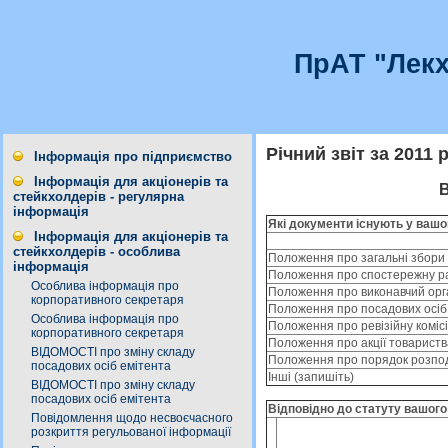
ПрАТ "Лекх
Річний звіт за 2011 р
Інформація про підприємство
Інформація для акціонерів та
В
стейкхолдерів - регулярна
інформація
Які документи існують у вашо
Інформація для акціонерів та
стейкхолдерів - особлива
Положення про загальні збори 
інформація
Положення про спостережну р
Особлива інформація про
Положення про виконавчий орг
корпоративного секретаря
Положення про посадових осіб
Особлива інформація про
Положення про ревізійну коміс
корпоративного секретаря
Положення про акції товариств
ВІДОМОСТІ про зміну складу
Положення про порядок розпод
посадових осіб емітента
Іншi (запишіть)
ВІДОМОСТІ про зміну складу
посадових осіб емітента
Відповідно до статуту вашого 
Повідомлення щодо несвоєчасного
розкриття регульованої інформації