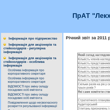
ПрАТ "Лекх
Річний звіт за 2011 р
Інформація про підприємство
Інформація для акціонерів та
стейкхолдерів - регулярна
інформація
Який склад наглядово
Інформація для акціонерів та
Кількість членів нагля
стейкхолдерів - особлива
Кількість представникі
інформація
Кількість представник
Особлива інформація про
Кількість представникі
корпоративного секретаря
Кількість представникі
Особлива інформація про
Кількість представникі
корпоративного секретаря
Скільки разів на рік у
ВІДОМОСТІ про зміну складу
трьох років ?
посадових осіб емітента
Які саме комітети ств
ВІДОМОСТІ про зміну складу
посадових осіб емітента
Стратегічного планув
Повідомлення щодо несвоєчасного
Аудиторський
розкриття регульованої інформації
З питань призначень і