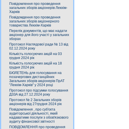
Повідомлення про проведення
загальних зборів акціонерів Лекхім-
Харків
Повідомдення про проведення
загальних зборів акціонерного
товариства Лекхім-Харків
Перелік документів, що має надати
акціонер для його участі у загальних
зборах
Протокол Наглядової ради № 13 від
02.12.2024 року
Кількість голосуючих акцій на 03
грудня 2024 рік
Кількість голосуючих акцій на 18
грудня 2024 рік
БЮЛЕТЕНЬ для голосування на
позачергових дистанційних
Загальних зборів акціонерів ПрАТ
"Лекхім-Харків" у 2024 році
Протокол про підсумки голосування
ДЗЗА від 27.12.2024 року
Протокол № 2 Загальних зборів
акціонерів від 27грудня 2024 рік
Повідомлення , про суб'єкта
аудиторської діяльності, який
надаватиме послуги з обов'язкового
аудиту фінансової звітності
ПОВІДОМЛЕННЯ про проведення