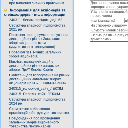
Для нового члена нагл
про вчинення значних правочинів
корпоративного управ
Інформація для акціонерів та
Усіх членів наглядово
стейкхолдерів - інша інформація
нового члена
240311_Лекхім_повідом_дод_62
Іншi (запишіть)
д
Структура власності підприємства
Чи створено у вашому т
2021 рік
Кількість членів ревізійн
Протокол про підсумки голосування
Скільки разів на рік у
дистанційних річних Загальних
трьох років ?
зборів акціонерів (крім
кумулятивного голосування)
Протокол №1. Річних Загальних
зборів акціонерів.
Кількість голосуючіх акцій у
дистанційних річних загальних
зборах ПрАТ Лекхім-Харків
Бюлетень для голосування на річних
дистанційних Загальних зборах
акціонерів ПрАТ «ЛЕКХІМ-ХАРКІВ»
240315_голосуючі_сайт_ЛЕКХІМ
240315_Перелік_сайт_ЛЕКХІМ
Структура власності підприємства
2024 рік
Схематичне зображення
організаційної структури товариство
Повідомдення про проведення
загальних зборів акціонерного
товариства Лекхім-Харків