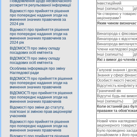
Повідомлення щодо несвоєчасного
Інвестиційний
розкриття регульованої інформації
Іншi (запишіть)
д
Відомості про прийняття рішення
Чи створено у товарист
про попереднє надання згоди на
акціонерами?
вчинення значних правочинів за
Яким чином визначаєт
2024 рік
Відомості про прийняття рішення
Винагорода є фіксова
про попереднє надання згоди на
вчинення значних правочинів за
Винагорода є відсотком
2024 рік
Винагорода виплачуєть
ВІДОМОСТІ про зміну складу
Члени наглядової рад
посадових осіб емітента
Іншi (запишіть)
д
ВІДОМОСТІ про зміну складу
Які з вимог до члені
посадових осіб емітента
Особлива інформація про зміну
Галузеві знання і досві
Наглядової ради
Знання у сфері фінанс
ВІДОМОСТІ про прийняття рішення
Особисті якості (чесніс
про попереднє надання згоди на
Відсутність конфлікту 
вчинення значних правочинів
Граничний вік
ВІДОМОСТІ про прийняття рішення
Відсутні будь-які вимог
про попереднє надання згоди на
Іншi (запишіть)
д
вчинення значних правочинів
Коли останній раз бул
Відомості про зміни до статуту,
правами та обов'язка
пов’язані зі зміною прав акціонерів/
учасників
Новий член наглядової
Відомості про прийняття рішення
акціонерного товарист
про попереднє надання згоди на
вчинення значних правочинів
Було проведено засіда
ознайомили з його пра
Відомості про прийняття рішення